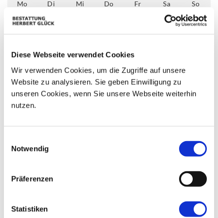
Mo
Di
Mi
Do
Fr
Sa
So
01
02
25
26
27
28
29
06
03
04
05
07
08
09
Diese Webseite verwendet Cookies
Wir verwenden Cookies, um die Zugriffe auf unsere
10
11
12
13
14
15
16
Website zu analysieren. Sie geben Einwilligung zu
17
18
19
20
21
22
23
unseren Cookies, wenn Sie unsere Webseite weiterhin
nutzen.
24
25
26
27
28
29
30
31
01
02
03
04
05
06
Einwilligungsauswahl
Notwendig
Präferenzen
Statistiken