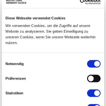
08
03
04
05
06
07
09
Diese Webseite verwendet Cookies
10
11
12
13
14
15
16
Wir verwenden Cookies, um die Zugriffe auf unsere
17
18
19
20
21
22
23
Website zu analysieren. Sie geben Einwilligung zu
unseren Cookies, wenn Sie unsere Webseite weiterhin
24
25
26
27
28
29
30
nutzen.
31
01
02
03
04
05
06
Einwilligungsauswahl
Notwendig
Präferenzen
Statistiken