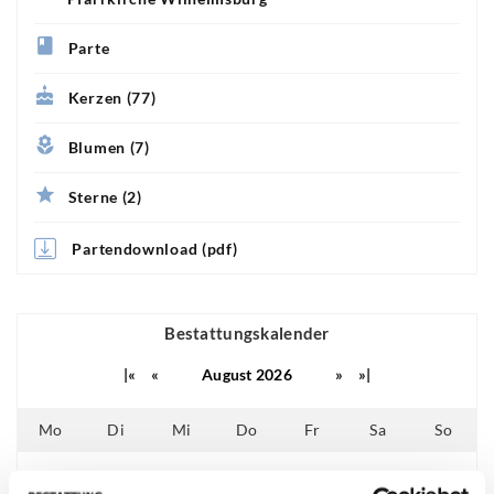
Parte
Kerzen (77)
Blumen (7)
Sterne (2)
Partendownload (pdf)
Bestattungskalender
|«
«
August 2026
»
»|
Mo
Di
Mi
Do
Fr
Sa
So
01
02
25
26
27
28
29