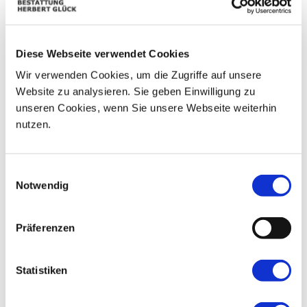
08
03
04
05
06
07
09
Diese Webseite verwendet Cookies
10
11
12
13
14
15
16
Wir verwenden Cookies, um die Zugriffe auf unsere
17
18
19
20
21
22
23
Website zu analysieren. Sie geben Einwilligung zu
unseren Cookies, wenn Sie unsere Webseite weiterhin
24
25
26
27
28
29
30
nutzen.
31
01
02
03
04
05
06
Einwilligungsauswahl
Notwendig
Präferenzen
Statistiken