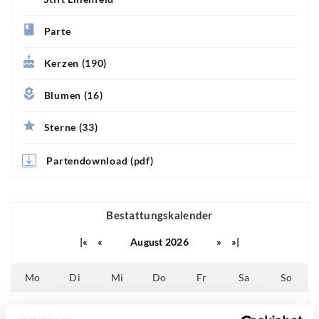
Parte
Kerzen (190)
Blumen (16)
Sterne (33)
Partendownload (pdf)
Bestattungskalender
|«
«
August 2026
»
»|
Mo
Di
Mi
Do
Fr
Sa
So
01
02
25
26
27
28
29