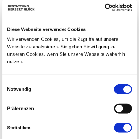
01
02
25
26
27
28
29
09
03
04
05
06
07
08
Diese Webseite verwendet Cookies
10
11
12
13
14
15
16
Wir verwenden Cookies, um die Zugriffe auf unsere
Website zu analysieren. Sie geben Einwilligung zu
17
18
19
20
21
22
23
unseren Cookies, wenn Sie unsere Webseite weiterhin
nutzen.
24
25
26
27
28
29
30
31
01
02
03
04
05
06
Einwilligungsauswahl
Notwendig
Präferenzen
Statistiken