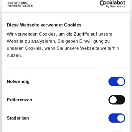
07
03
04
05
06
08
09
10
11
12
13
14
15
16
Diese Webseite verwendet Cookies
Wir verwenden Cookies, um die Zugriffe auf unsere
17
18
19
20
21
22
23
Website zu analysieren. Sie geben Einwilligung zu
unseren Cookies, wenn Sie unsere Webseite weiterhin
24
25
26
27
28
29
30
nutzen.
31
01
02
03
04
05
06
Einwilligungsauswahl
Notwendig
Präferenzen
Statistiken