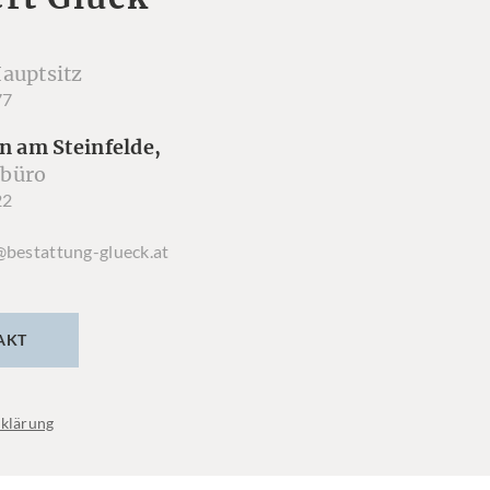
auptsitz
77
n am Steinfelde,
büro
22
@bestattung-glueck.at
AKT
klärung