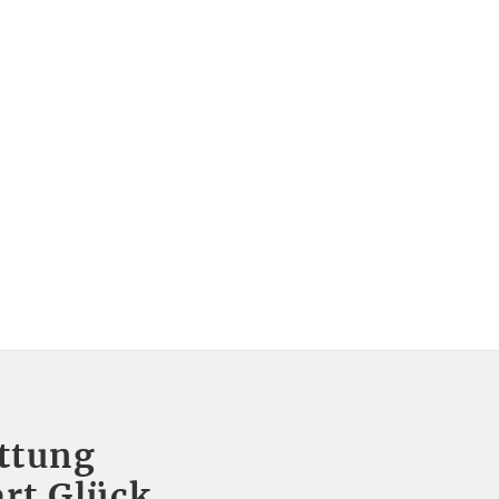
ttung
rt Glück