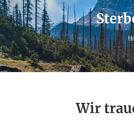
Sterb
H
Wir tra