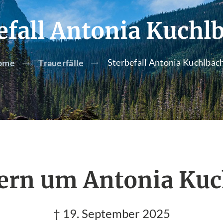
efall Antonia Kuchl
Sterbefall Antonia Kuchlbac
ome
Trauerfälle
uern um Antonia Kuc
† 19. September 2025