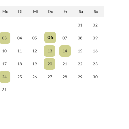
Mo
Di
Mi
Do
Fr
Sa
So
01
02
25
26
27
28
29
06
03
04
05
07
08
09
10
11
12
13
14
15
16
17
18
19
20
21
22
23
24
25
26
27
28
29
30
31
01
02
03
04
05
06