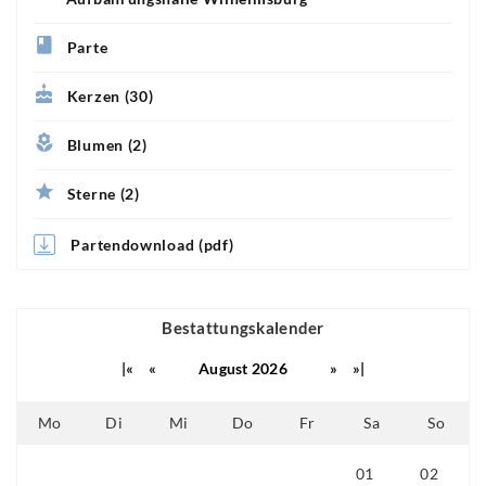
Parte
Kerzen (30)
Blumen (2)
Sterne (2)
Partendownload (pdf)
Bestattungskalender
|«
«
August 2026
»
»|
Mo
Di
Mi
Do
Fr
Sa
So
01
02
25
26
27
28
29