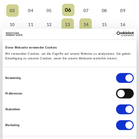
06
03
04
05
07
08
09
10
11
12
13
14
15
16
17
18
19
20
21
22
23
Diese Webseite verwendet Cookies
24
25
26
27
28
29
30
Wir verwenden Cookies, um die Zugriffe auf unsere Website zu analysieren. Sie geben
Einwilligung zu unseren Cookies, wenn Sie unsere Webseite weiterhin nutzen.
31
01
02
03
04
05
06
Einwilligungsauswahl
Notwendig
Präferenzen
Statistiken
Marketing