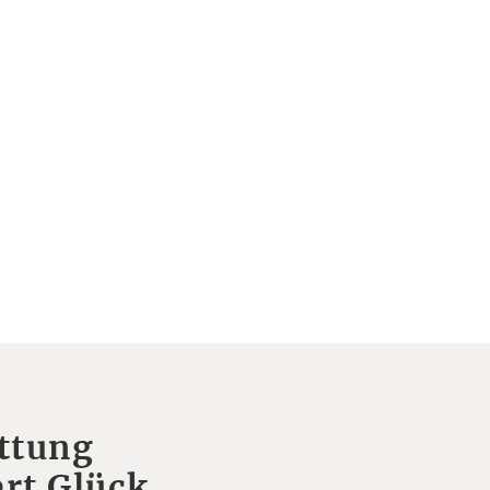
ttung
rt Glück