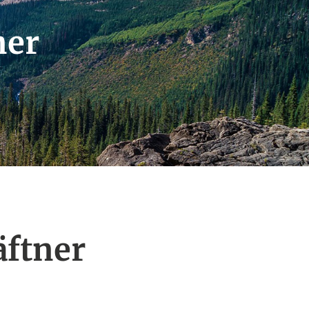
ner
äftner