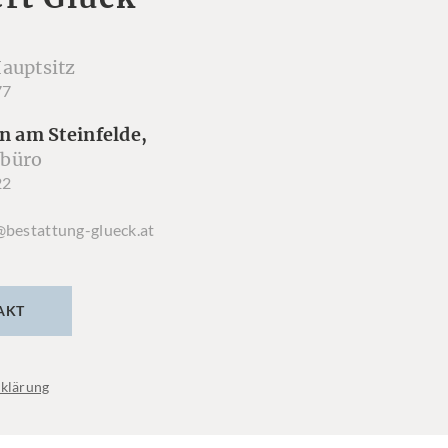
auptsitz
77
n am Steinfelde,
büro
22
@bestattung-glueck.at
AKT
klärung