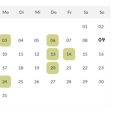
Mo
Di
Mi
Do
Fr
Sa
So
01
02
25
26
27
28
29
09
03
04
05
06
07
08
10
11
12
13
14
15
16
17
18
19
20
21
22
23
24
25
26
27
28
29
30
31
01
02
03
04
05
06