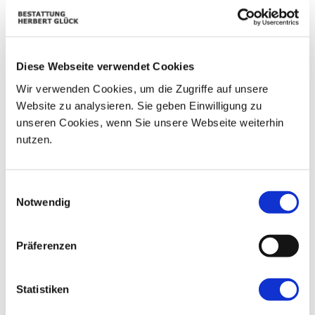
01
02
25
26
27
28
29
07
03
04
05
06
08
09
Diese Webseite verwendet Cookies
10
11
12
13
14
15
16
Wir verwenden Cookies, um die Zugriffe auf unsere
Website zu analysieren. Sie geben Einwilligung zu
17
18
19
20
21
22
23
unseren Cookies, wenn Sie unsere Webseite weiterhin
nutzen.
24
25
26
27
28
29
30
31
01
02
03
04
05
06
Einwilligungsauswahl
Notwendig
Präferenzen
Statistiken