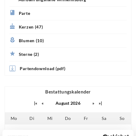
Parte
Kerzen (47)
Blumen (10)
Sterne (2)
Partendownload (pdf)
Bestattungskalender
|«
«
August 2026
»
»|
Mo
Di
Mi
Do
Fr
Sa
So
01
02
25
26
27
28
29