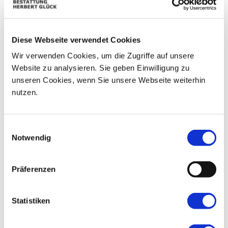
09
03
04
05
06
07
08
Diese Webseite verwendet Cookies
10
11
12
13
14
15
16
Wir verwenden Cookies, um die Zugriffe auf unsere
17
18
19
20
21
22
23
Website zu analysieren. Sie geben Einwilligung zu
unseren Cookies, wenn Sie unsere Webseite weiterhin
24
25
26
27
28
29
30
nutzen.
31
01
02
03
04
05
06
Einwilligungsauswahl
Notwendig
Präferenzen
Statistiken