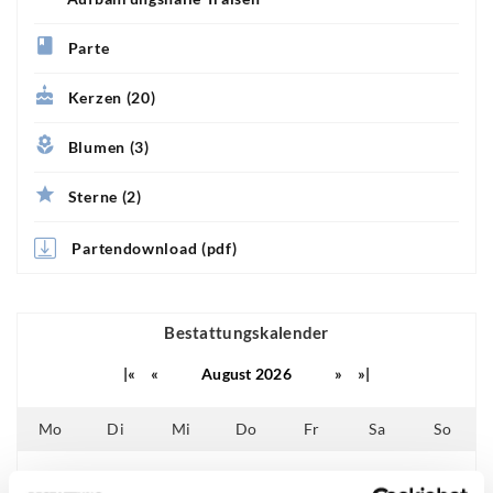
Parte
Kerzen (20)
Blumen (3)
Sterne (2)
Partendownload (pdf)
Bestattungskalender
|«
«
August 2026
»
»|
Mo
Di
Mi
Do
Fr
Sa
So
01
02
25
26
27
28
29