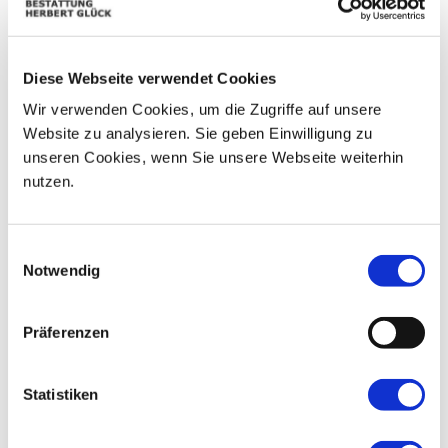
06
03
04
05
07
08
09
Diese Webseite verwendet Cookies
10
11
12
13
14
15
16
Wir verwenden Cookies, um die Zugriffe auf unsere
17
18
19
20
21
22
23
Website zu analysieren. Sie geben Einwilligung zu
unseren Cookies, wenn Sie unsere Webseite weiterhin
24
25
26
27
28
29
30
nutzen.
31
01
02
03
04
05
06
Einwilligungsauswahl
Notwendig
Präferenzen
Statistiken