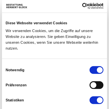
01
02
25
26
27
28
29
03
04
05
06
07
08
09
Diese Webseite verwendet Cookies
10
11
12
13
14
15
16
Wir verwenden Cookies, um die Zugriffe auf unsere
Website zu analysieren. Sie geben Einwilligung zu
17
18
19
20
21
22
23
unseren Cookies, wenn Sie unsere Webseite weiterhin
nutzen.
24
25
26
27
28
29
30
31
01
02
03
04
05
06
Einwilligungsauswahl
Notwendig
Präferenzen
Statistiken