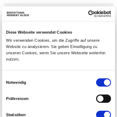
Mo
Di
Mi
Do
Fr
Sa
So
01
02
25
26
27
28
29
09
Diese Webseite verwendet Cookies
03
04
05
06
07
08
Wir verwenden Cookies, um die Zugriffe auf unsere
10
11
12
13
14
15
16
Website zu analysieren. Sie geben Einwilligung zu
unseren Cookies, wenn Sie unsere Webseite weiterhin
17
18
19
20
21
22
23
nutzen.
24
25
26
27
28
29
30
Einwilligungsauswahl
31
01
02
03
04
05
06
Notwendig
Präferenzen
Statistiken