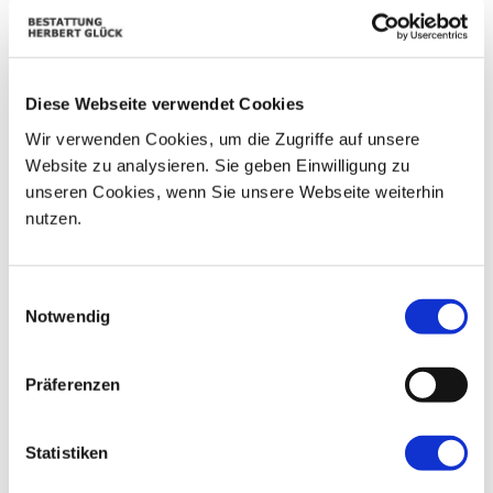
01
02
25
26
27
28
29
06
03
04
05
07
08
09
Diese Webseite verwendet Cookies
10
11
12
13
14
15
16
Wir verwenden Cookies, um die Zugriffe auf unsere
Website zu analysieren. Sie geben Einwilligung zu
17
18
19
20
21
22
23
unseren Cookies, wenn Sie unsere Webseite weiterhin
nutzen.
24
25
26
27
28
29
30
31
01
02
03
04
05
06
Einwilligungsauswahl
Notwendig
Präferenzen
Statistiken