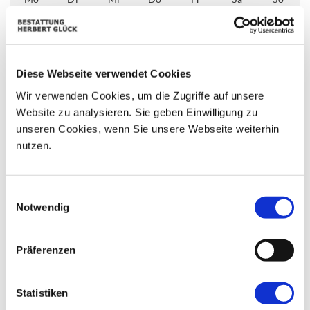
01
02
25
26
27
28
29
08
03
04
05
06
07
09
Diese Webseite verwendet Cookies
10
11
12
13
14
15
16
Wir verwenden Cookies, um die Zugriffe auf unsere
Website zu analysieren. Sie geben Einwilligung zu
17
18
19
20
21
22
23
unseren Cookies, wenn Sie unsere Webseite weiterhin
nutzen.
24
25
26
27
28
29
30
31
01
02
03
04
05
06
Einwilligungsauswahl
Notwendig
Präferenzen
Statistiken