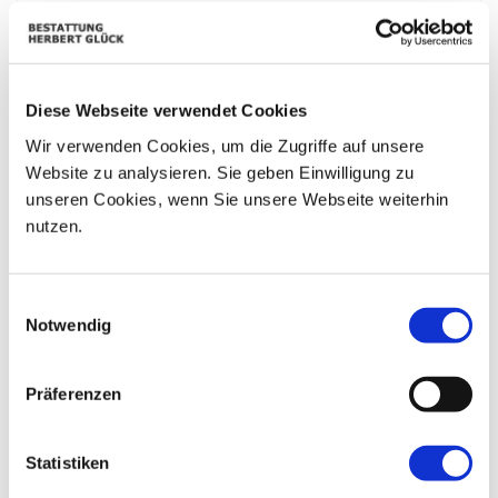
01
02
25
26
27
28
29
08
03
04
05
06
07
09
Diese Webseite verwendet Cookies
10
11
12
13
14
15
16
Wir verwenden Cookies, um die Zugriffe auf unsere
Website zu analysieren. Sie geben Einwilligung zu
17
18
19
20
21
22
23
unseren Cookies, wenn Sie unsere Webseite weiterhin
24
25
26
27
28
29
30
nutzen.
31
01
02
03
04
05
06
Einwilligungsauswahl
Notwendig
Präferenzen
Statistiken