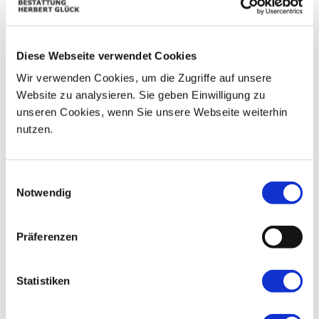
08
03
04
05
06
07
09
Diese Webseite verwendet Cookies
10
11
12
13
14
15
16
Wir verwenden Cookies, um die Zugriffe auf unsere
17
18
19
20
21
22
23
Website zu analysieren. Sie geben Einwilligung zu
unseren Cookies, wenn Sie unsere Webseite weiterhin
24
25
26
27
28
29
30
nutzen.
31
01
02
03
04
05
06
Einwilligungsauswahl
Notwendig
Präferenzen
Statistiken