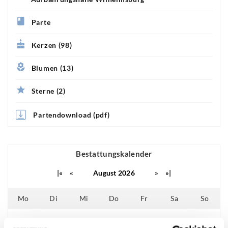
Parte
Kerzen (98)
Blumen (13)
Sterne (2)
Partendownload (pdf)
Bestattungskalender
|«
«
August 2026
»
»|
Mo
Di
Mi
Do
Fr
Sa
So
01
02
25
26
27
28
29