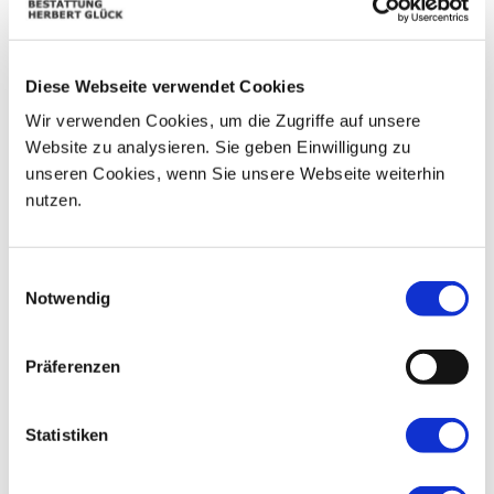
07
03
04
05
06
08
09
Diese Webseite verwendet Cookies
10
11
12
13
14
15
16
Wir verwenden Cookies, um die Zugriffe auf unsere
17
18
19
20
21
22
23
Website zu analysieren. Sie geben Einwilligung zu
unseren Cookies, wenn Sie unsere Webseite weiterhin
24
25
26
27
28
29
30
nutzen.
31
01
02
03
04
05
06
Einwilligungsauswahl
Notwendig
Präferenzen
Statistiken