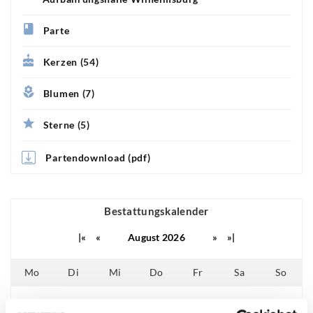
Parte
Kerzen (54)
Blumen (7)
Sterne (5)
Partendownload (pdf)
Bestattungskalender
|«
«
August 2026
»
»|
Mo
Di
Mi
Do
Fr
Sa
So
01
02
25
26
27
28
29