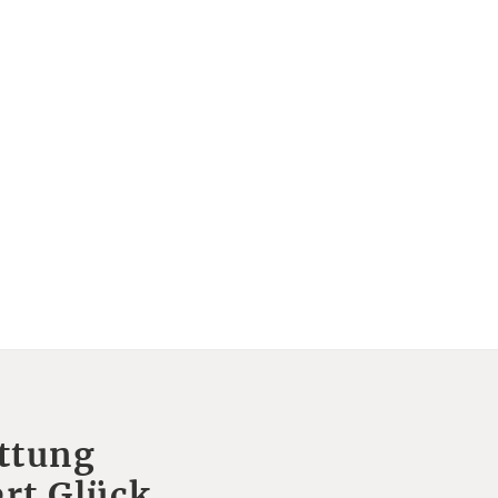
ttung
rt Glück