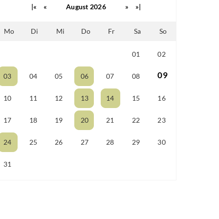
|«
«
August 2026
»
»|
Mo
Di
Mi
Do
Fr
Sa
So
01
02
25
26
27
28
29
09
03
04
05
06
07
08
10
11
12
13
14
15
16
17
18
19
20
21
22
23
24
25
26
27
28
29
30
31
01
02
03
04
05
06