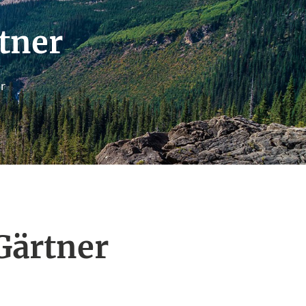
rtner
r
Gärtner