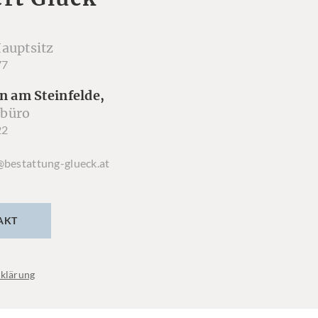
auptsitz
77
n am Steinfelde,
büro
22
@bestattung-glueck.at
AKT
klärung