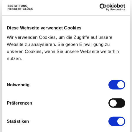
01
02
25
26
27
28
29
06
03
04
05
07
08
09
Diese Webseite verwendet Cookies
10
11
12
13
14
15
16
Wir verwenden Cookies, um die Zugriffe auf unsere
Website zu analysieren. Sie geben Einwilligung zu
17
18
19
20
21
22
23
unseren Cookies, wenn Sie unsere Webseite weiterhin
nutzen.
24
25
26
27
28
29
30
31
01
02
03
04
05
06
Einwilligungsauswahl
Notwendig
Präferenzen
Statistiken