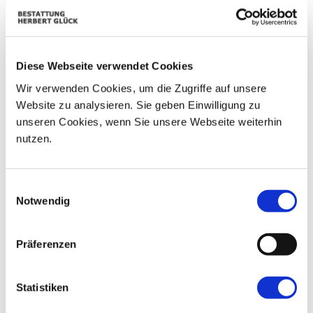
01
02
25
26
27
28
29
07
03
04
05
06
08
09
Diese Webseite verwendet Cookies
10
11
12
13
14
15
16
Wir verwenden Cookies, um die Zugriffe auf unsere
Website zu analysieren. Sie geben Einwilligung zu
17
18
19
20
21
22
23
unseren Cookies, wenn Sie unsere Webseite weiterhin
nutzen.
24
25
26
27
28
29
30
31
01
02
03
04
05
06
Einwilligungsauswahl
Notwendig
Präferenzen
Statistiken