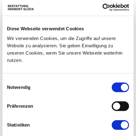
01
02
25
26
27
28
29
06
03
04
05
07
08
09
Diese Webseite verwendet Cookies
10
11
12
13
14
15
16
Wir verwenden Cookies, um die Zugriffe auf unsere
Website zu analysieren. Sie geben Einwilligung zu
17
18
19
20
21
22
23
unseren Cookies, wenn Sie unsere Webseite weiterhin
nutzen.
24
25
26
27
28
29
30
31
01
02
03
04
05
06
Einwilligungsauswahl
Notwendig
Präferenzen
Statistiken