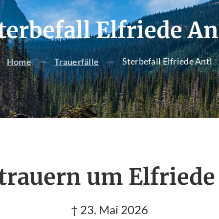
terbefall Elfriede An
Sterbefall Elfriede Antl
Home
Trauerfälle
trauern um Elfriede
† 23. Mai 2026