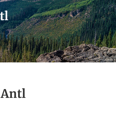
tl
 Antl