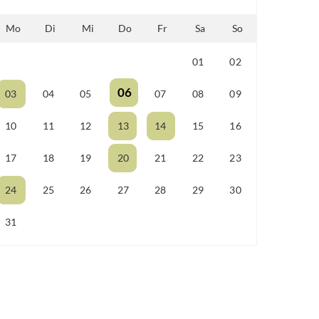
Mo
Di
Mi
Do
Fr
Sa
So
01
02
25
26
27
28
29
06
03
04
05
07
08
09
10
11
12
13
14
15
16
17
18
19
20
21
22
23
24
25
26
27
28
29
30
31
01
02
03
04
05
06