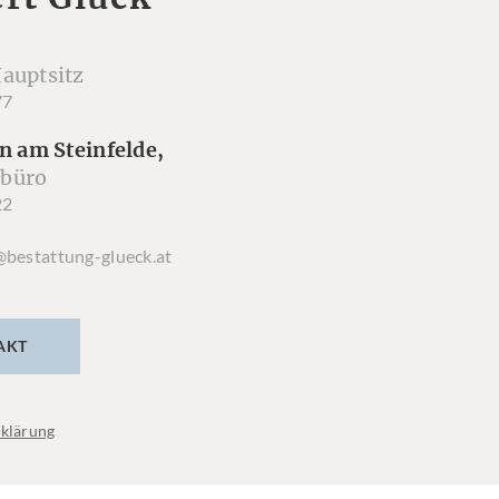
auptsitz
77
n am Steinfelde,
büro
22
@bestattung-glueck.at
AKT
klärung