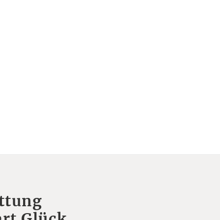
ttung
rt Glück