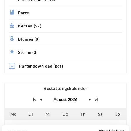
Parte
Kerzen (57)
Blumen (8)
Sterne (3)
Partendownload (pdf)
Bestattungskalender
|«
«
August 2026
»
»|
Mo
Di
Mi
Do
Fr
Sa
So
01
02
25
26
27
28
29