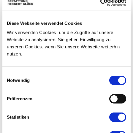
03
04
05
06
07
08
09
10
Diese Webseite verwendet Cookies
11
12
13
14
15
16
Wir verwenden Cookies, um die Zugriffe auf unsere
17
18
19
20
21
22
23
Website zu analysieren. Sie geben Einwilligung zu
unseren Cookies, wenn Sie unsere Webseite weiterhin
24
25
26
27
28
29
30
nutzen.
31
01
02
03
04
05
06
Einwilligungsauswahl
Notwendig
Präferenzen
Statistiken