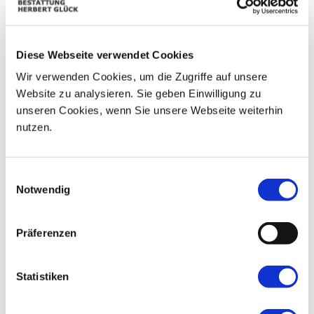
07
03
04
05
06
08
09
Diese Webseite verwendet Cookies
10
11
12
13
14
15
16
Wir verwenden Cookies, um die Zugriffe auf unsere
17
18
19
20
21
22
23
Website zu analysieren. Sie geben Einwilligung zu
unseren Cookies, wenn Sie unsere Webseite weiterhin
24
25
26
27
28
29
30
nutzen.
31
01
02
03
04
05
06
Einwilligungsauswahl
Notwendig
Präferenzen
Statistiken