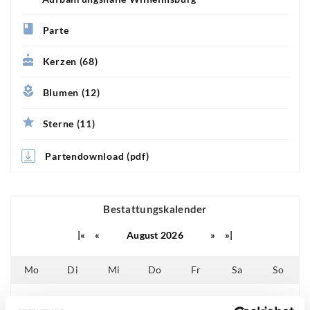
Parte
Kerzen (68)
Blumen (12)
Sterne (11)
Partendownload (pdf)
Bestattungskalender
|«
«
August 2026
»
»|
Mo
Di
Mi
Do
Fr
Sa
So
01
02
25
26
27
28
29