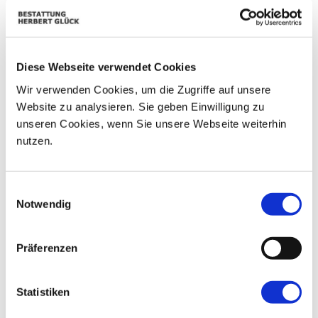
01
02
25
26
27
28
29
03
04
05
06
07
08
09
Diese Webseite verwendet Cookies
10
11
12
13
14
15
16
Wir verwenden Cookies, um die Zugriffe auf unsere
Website zu analysieren. Sie geben Einwilligung zu
17
18
19
20
21
22
23
unseren Cookies, wenn Sie unsere Webseite weiterhin
nutzen.
24
25
26
27
28
29
30
31
01
02
03
04
05
06
Einwilligungsauswahl
Notwendig
Präferenzen
Statistiken