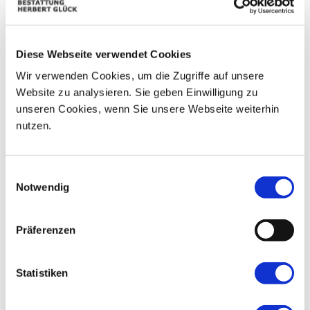
09
03
04
05
06
07
08
Diese Webseite verwendet Cookies
10
11
12
13
14
15
16
Wir verwenden Cookies, um die Zugriffe auf unsere
17
18
19
20
21
22
23
Website zu analysieren. Sie geben Einwilligung zu
unseren Cookies, wenn Sie unsere Webseite weiterhin
24
25
26
27
28
29
30
nutzen.
31
01
02
03
04
05
06
Einwilligungsauswahl
Notwendig
Präferenzen
Statistiken