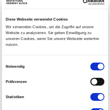
09
03
04
05
06
07
08
Diese Webseite verwendet Cookies
10
11
12
13
14
15
16
Wir verwenden Cookies, um die Zugriffe auf unsere
17
18
19
20
21
22
23
Website zu analysieren. Sie geben Einwilligung zu
unseren Cookies, wenn Sie unsere Webseite weiterhin
24
25
26
27
28
29
30
nutzen.
31
01
02
03
04
05
06
Einwilligungsauswahl
Notwendig
Präferenzen
Statistiken