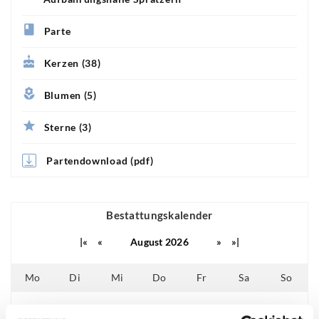
Parte
Kerzen (38)
Blumen (5)
Sterne (3)
Partendownload (pdf)
Bestattungskalender
|«
«
August 2026
»
»|
Mo
Di
Mi
Do
Fr
Sa
So
01
02
25
26
27
28
29