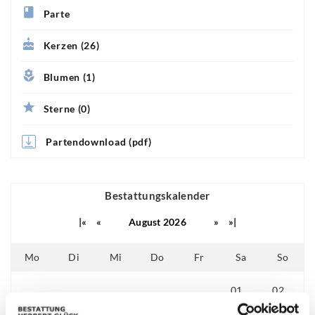
Parte
Kerzen (26)
Blumen (1)
Sterne (0)
Partendownload (pdf)
Bestattungskalender
|«
«
August 2026
»
»|
Mo
Di
Mi
Do
Fr
Sa
So
01
02
25
26
27
28
29