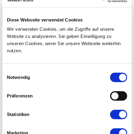
03
04
05
06
07
08
09
10
11
12
13
14
15
16
Diese Webseite verwendet Cookies
Wir verwenden Cookies, um die Zugriffe auf unsere
17
18
19
20
21
22
23
Website zu analysieren. Sie geben Einwilligung zu
24
25
26
27
28
29
30
unseren Cookies, wenn Sie unsere Webseite weiterhin
nutzen.
31
01
02
03
04
05
06
Einwilligungsauswahl
Notwendig
Präferenzen
Statistiken
Marketing