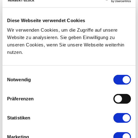
08
03
04
05
06
07
09
10
11
12
13
14
15
16
Diese Webseite verwendet Cookies
Wir verwenden Cookies, um die Zugriffe auf unsere
17
18
19
20
21
22
23
Website zu analysieren. Sie geben Einwilligung zu
24
25
26
27
28
29
30
unseren Cookies, wenn Sie unsere Webseite weiterhin
nutzen.
31
01
02
03
04
05
06
Einwilligungsauswahl
Notwendig
Präferenzen
Statistiken
Marketing