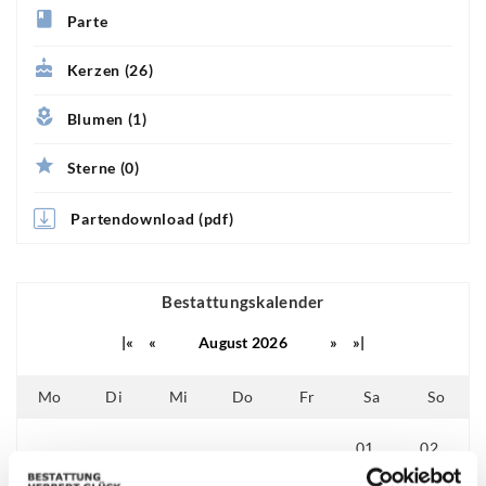
Parte
Kerzen (26)
Blumen (1)
Sterne (0)
Partendownload (pdf)
Bestattungskalender
|«
«
August 2026
»
»|
Mo
Di
Mi
Do
Fr
Sa
So
01
02
25
26
27
28
29